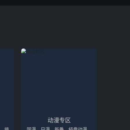
动漫专区
、搞
国漫、日漫、新番、经典动漫，