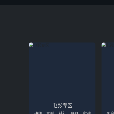
电影专区
动作、喜剧、科幻、悬疑、灾难
国