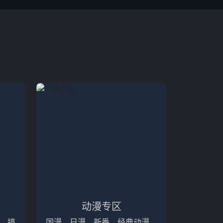
动漫专区
、搞
国漫、日漫、新番、经典动漫，