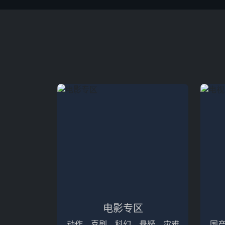
电影专区
动作、喜剧、科幻、悬疑、灾难
国